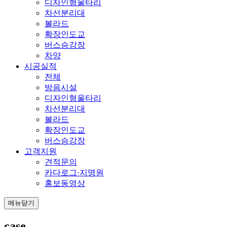
디자인형울타리
차선분리대
볼라드
확장인도교
버스승강장
차양
시공실적
전체
방음시설
디자인형울타리
차선분리대
볼라드
확장인도교
버스승강장
고객지원
견적문의
카다로그·지명원
홍보동영상
메뉴닫기
case