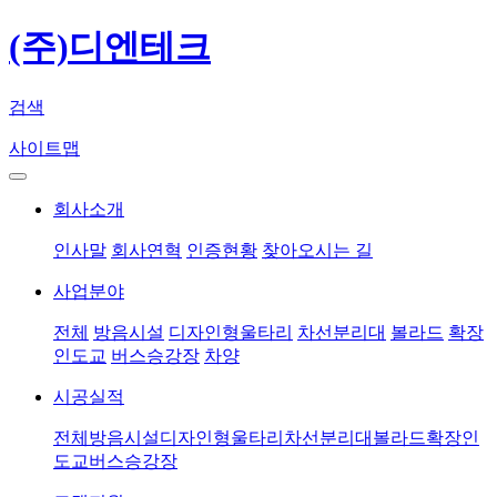
(주)디엔테크
검색
사이트맵
회사소개
인사말
회사연혁
인증현황
찾아오시는 길
사업분야
전체
방음시설
디자인형울타리
차선분리대
볼라드
확장
인도교
버스승강장
차양
시공실적
전체
방음시설
디자인형울타리
차선분리대
볼라드
확장인
도교
버스승강장